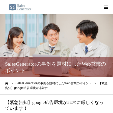
TOP
Sales Generator Light
取組事例
SalesGeneratorの事例を題材にしたWeb営業の
ノウハウをシェア
ポイント
担当コンサルタント
ーム
SalesGeneratorの事例を題材にしたWeb営業のポイント
【緊急
告知】google広告環境が非常に…
お問合せ
【緊急告知】google広告環境が非常に厳しくなっ
ています！